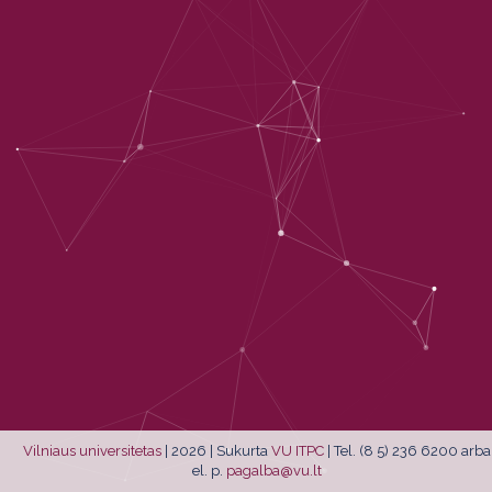
Vilniaus universitetas
| 2026 | Sukurta
VU ITPC
| Tel. (8 5) 236 6200 arba
el. p.
pagalba
@
vu
.
lt